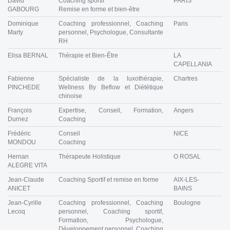
David
Coaching sportif
PARIS
GABOURG
Remise en forme et bien-être
Dominique
Coaching professionnel, Coaching
Paris
Marty
personnel, Psychologue, Consultante
RH
Elisa BERNAL
Thérapie et Bien-Être
LA
CAPELLANIA
Fabienne
Spécialiste de la luxothérapie,
Chartres
PINCHEDE
Wellness By Beflow et Diététique
chinoise
François
Expertise, Conseil, Formation,
Angers
Durnez
Coaching
Frédéric
Conseil
NICE
MONDOU
Coaching
Hernan
Thérapeute Holistique
O ROSAL
ALEGRE VITA
Jean-Claude
Coaching Sportif et remise en forme
AIX-LES-
ANICET
BAINS
Jean-Cyrille
Coaching professionnel, Coaching
Boulogne
Lecoq
personnel, Coaching sportif,
Formation, Psychologue,
Développement personnel, Coaching