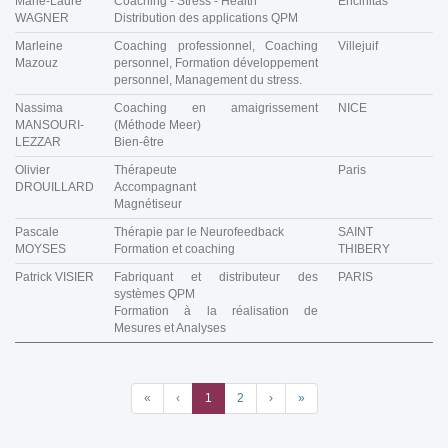
Marie-Laure
Coaching - Stress - Health
Encinitas
WAGNER
Distribution des applications QPM
Marleine
Coaching professionnel, Coaching
Villejuif
Mazouz
personnel, Formation développement
personnel, Management du stress.
Nassima
Coaching en amaigrissement
NICE
MANSOURI-
(Méthode Meer)
LEZZAR
Bien-être
Olivier
Thérapeute
Paris
DROUILLARD
Accompagnant
Magnétiseur
Pascale
Thérapie par le Neurofeedback
SAINT
MOYSES
Formation et coaching
THIBERY
Patrick VISIER
Fabriquant et distributeur des
PARIS
systèmes QPM
Formation à la réalisation de
Mesures et Analyses
«
‹
1
2
›
»