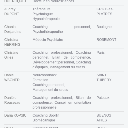
DUCROQUET
Docteur en Neurosciences
Audrey
Thérapeute
GRIZY-les-
DUPONT
Psychologue
PLÂTRES
Hypnothérapeute
Chantal
Coaching personnel,
Boulogne
Desjardins
Psychothérapeuthe
Christina
Médecin Psychiatre
ROSEMONT
HERRING
Christine
Coaching professionnel, Coaching
Paris
Gilles
personnel, Bilan de compétence,
Développement personnel, Coaching
d'équipes, Management du stress
Daniel
Neurofeedback
SAINT
WAGNER
Formation
THIBERY
Coaching personnel,
Management du stress
Danièle
Coaching professionnel, Bilan de
Puteaux
Rousseau
compétence, Conseil en orientation
professionnelle
Daria KOPSIC
Coaching Sportif
BUENOS
Biomécanique
AIRES