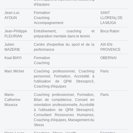
d'équipes
Jean-Luc
Formation
SANT
AYOUN
Coaching
LLORENç DE
Accompagnement
LA MUGA
Jean-Philippe
Entraînement, coaching et
Boca Raton
FLEURIAN
préparation mentale dans le tennis
Julien
Centre d'expertise du sport et de la
AIX-EN-
MAZERIE
performance
PROVENCE
Kaal BIAYI
Formation
OBERNAI
Coaching
Marc Michel
Coaching professionnel, Coaching
Paris
personnel, Formation, Accrédité à
l'utilisation de QPM Stresspro3,
Coaching d'équipes
Marie-
Coaching professionnel, Formation,
Paris
Catherine
Bilan de compétence, Conseil en
Moueza
orientation professionnelle, Accrédité
à l'utilisation de QPM Stresspro3,
Consultant Ressources Humaines,
Coaching d'équipes, Management du
Stress